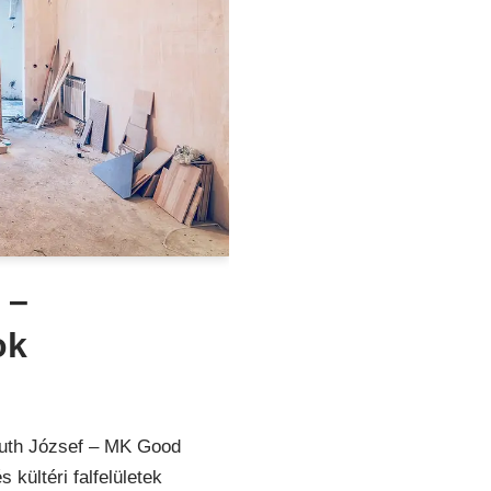
 –
ok
 Muth József – MK Good
 kültéri falfelületek