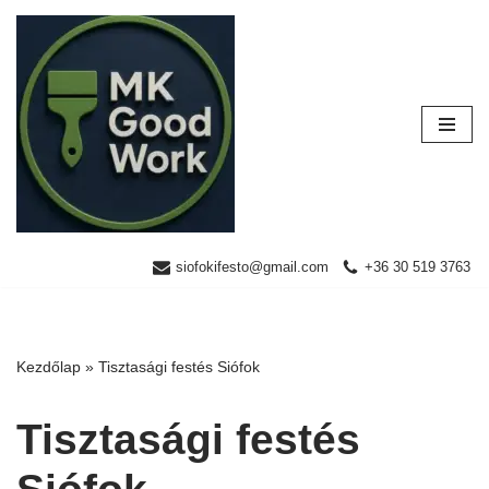
Skip
to
content
siofokifesto@gmail.com
+36 30 519 3763
Kezdőlap
»
Tisztasági festés Siófok
Tisztasági festés